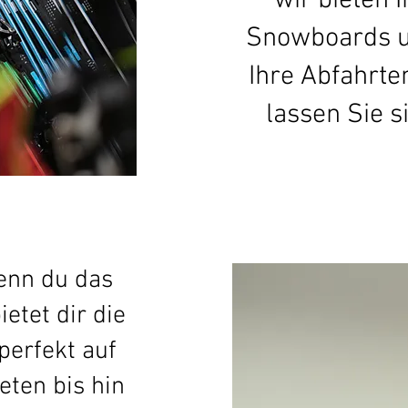
wir bieten 
Snowboards un
Ihre Abfahrte
lassen Sie 
enn du das
etet dir die
perfekt auf
eten bis hin