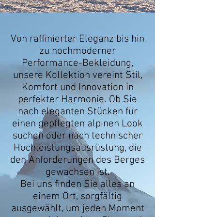
Von raffinierter Eleganz bis hin
zu hochmoderner
Performance-Bekleidung,
unsere Kollektion vereint Stil,
Komfort und Innovation in
perfekter Harmonie. Ob Sie
nach eleganten Stücken für
einen gepflegten alpinen Look
suchen oder nach technischer
Hochleistungsausrüstung, die
den Anforderungen des Berges
gewachsen ist.
Bei uns finden Sie alles an
einem Ort, sorgfältig
ausgewählt, um jeden Moment