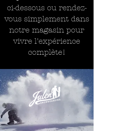
ci-dessous ou rendez-
vous simplement dans
notre magasin pour
vivre l'expérience
complète!