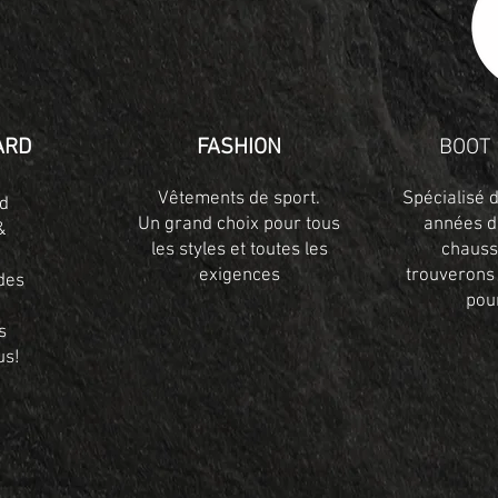
ARD
FASHION
BOOT 
Vêtements de sport.
Spécialisé
d
Un grand choix pour tous
années d
&
les styles et toutes les
chauss
exigences
trouverons 
des
pou
s
us!